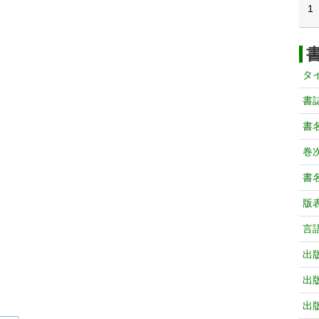
1
タ
書
書
巻次
書
版
言
出
出
出