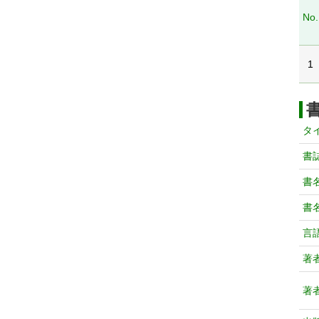
No.
1
タ
書
書
書
言
著
著