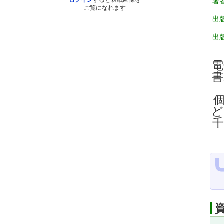
ログイン
すると表紙画像を
著
ご覧になれます
出
出
電
ど