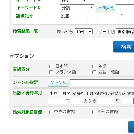
キーワード５
/
請求記号
別置
検索結果一覧
表示件数
ソート順
オプション
日本語
英語
言語区分
フランス語
西語・葡語
ジャンル指定
出版／発行年月
※発行年月の検索は雑誌のみ対
年
月から
年
中央図書館
西部図書館
検索対象図書館