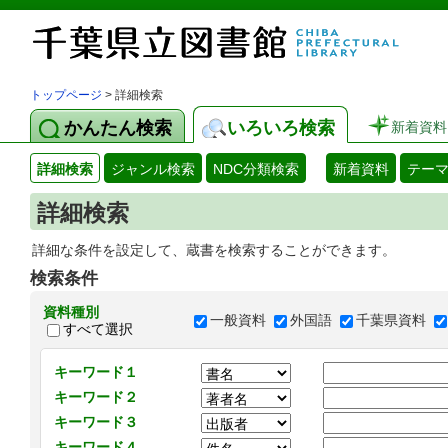
トップページ
> 詳細検索
かんたん検索
いろいろ検索
新着資料
詳細検索
ジャンル検索
NDC分類検索
新着資料
テー
詳細検索
詳細な条件を設定して、蔵書を検索することができます。
検索条件
資料種別
一般資料
外国語
千葉県資料
すべて選択
キーワード１
キーワード２
キーワード３
キーワード４