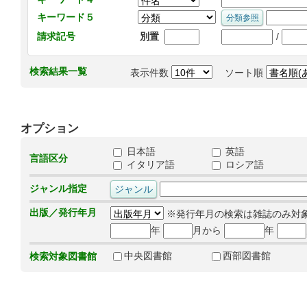
キーワード５
/
請求記号
別置
検索結果一覧
表示件数
ソート順
オプション
日本語
英語
言語区分
イタリア語
ロシア語
ジャンル指定
出版／発行年月
※発行年月の検索は雑誌のみ対
年
月から
年
中央図書館
西部図書館
検索対象図書館