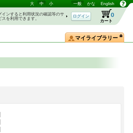
大
中
小
一般
かな
English
0
グインすると利用状況の確認等のサ
ビスを利用できます。
カート
マイライブラリー