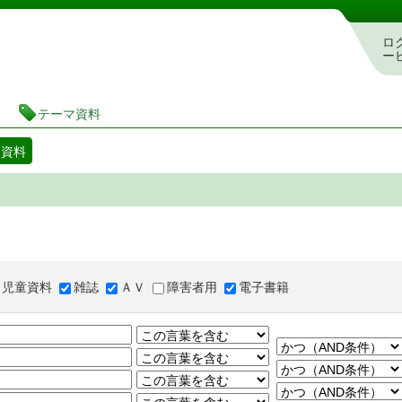
図書館 蔵書検索・予約システム
ロ
ー
テーマ資料
マ資料
児童資料
雑誌
ＡＶ
障害者用
電子書籍