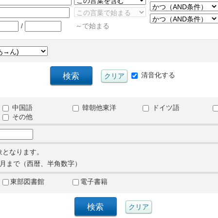
/
～で始まる
清音化する
中国語
韓朝他東洋
ドイツ語
その他
象となります。
月まで（西暦、半角数字）
東部図書館
電子書籍