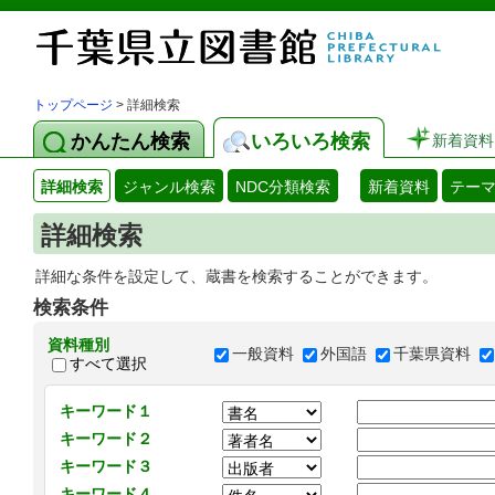
トップページ
> 詳細検索
かんたん検索
いろいろ検索
新着資料
詳細検索
ジャンル検索
NDC分類検索
新着資料
テー
詳細検索
詳細な条件を設定して、蔵書を検索することができます。
検索条件
資料種別
一般資料
外国語
千葉県資料
すべて選択
キーワード１
キーワード２
キーワード３
キーワード４