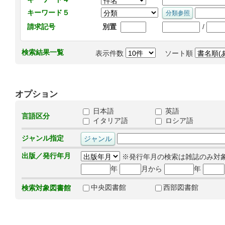
キーワード５
/
請求記号
別置
検索結果一覧
表示件数
ソート順
オプション
日本語
英語
言語区分
イタリア語
ロシア語
ジャンル指定
出版／発行年月
※発行年月の検索は雑誌のみ対
年
月から
年
中央図書館
西部図書館
検索対象図書館