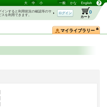
大
中
小
一般
かな
English
0
グインすると利用状況の確認等のサ
ビスを利用できます。
カート
マイライブラリー