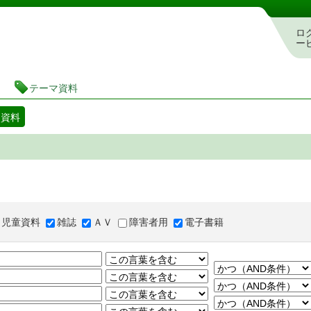
図書館 蔵書検索・予約システム
ロ
ー
テーマ資料
マ資料
児童資料
雑誌
ＡＶ
障害者用
電子書籍