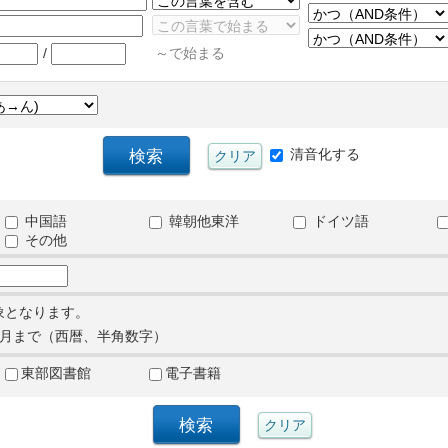
/
～で始まる
清音化する
中国語
韓朝他東洋
ドイツ語
その他
象となります。
月まで（西暦、半角数字）
東部図書館
電子書籍