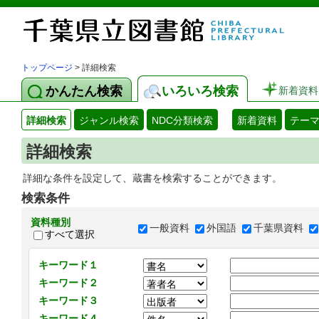
トップページ
> 詳細検索
かんたん検索
いろいろ検索
新着資料
詳細検索
ジャンル検索
NDC分類検索
新着資料
テー
詳細検索
詳細な条件を設定して、蔵書を検索することができます。
検索条件
資料種別
一般資料
外国語
千葉県資料
すべて選択
キーワード１
キーワード２
キーワード３
キーワード４