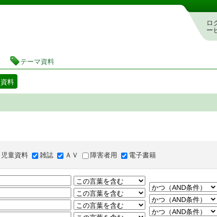
図書館 蔵書検索・予約システム
ロ
ー
テーマ資料
マ資料
児童資料
雑誌
ＡＶ
障害者用
電子書籍