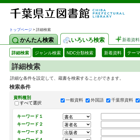
トップページ
> 詳細検索
かんたん検索
いろいろ検索
新着資料
詳細検索
ジャンル検索
NDC分類検索
新着資料
テー
詳細検索
詳細な条件を設定して、蔵書を検索することができます。
検索条件
資料種別
一般資料
外国語
千葉県資料
すべて選択
キーワード１
キーワード２
キーワード３
キーワード４