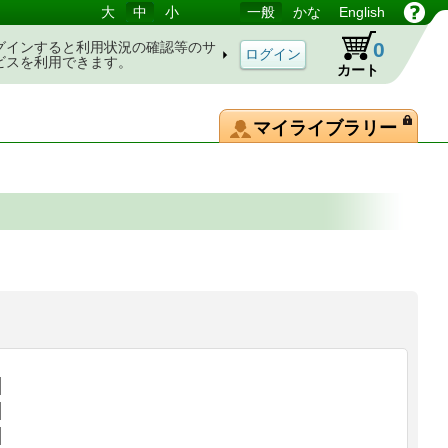
大
中
小
一般
かな
English
0
グインすると利用状況の確認等のサ
ビスを利用できます。
カート
マイライブラリー