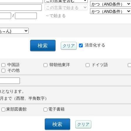
/
～で始まる
清音化する
中国語
韓朝他東洋
ドイツ語
その他
象となります。
月まで（西暦、半角数字）
東部図書館
電子書籍