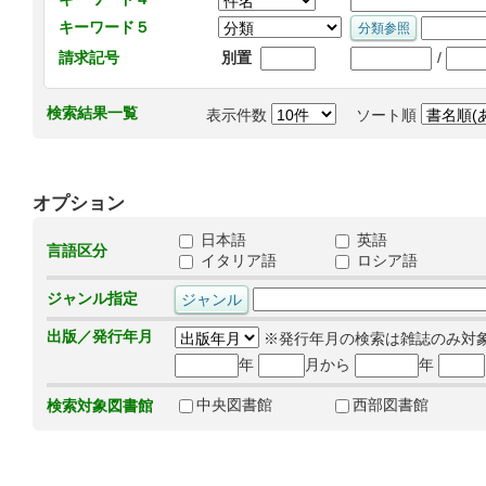
キーワード５
/
請求記号
別置
検索結果一覧
表示件数
ソート順
オプション
日本語
英語
言語区分
イタリア語
ロシア語
ジャンル指定
出版／発行年月
※発行年月の検索は雑誌のみ対
年
月から
年
中央図書館
西部図書館
検索対象図書館