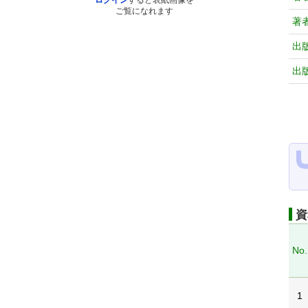
ログイン
すると表紙画像を
ご覧になれます
著
出
出
資
No.
1