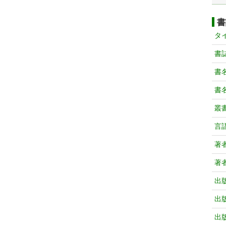
書
タ
書
書
書
叢
言
著
著
出
出
出