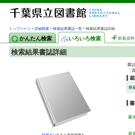
トップページ
>
詳細検索
>
検索結果書誌一覧
> 検索結果書誌詳細
かんたん検索
いろいろ検索
新着資料
検索結果書誌詳細
書
「
蔵
所
書
書
著