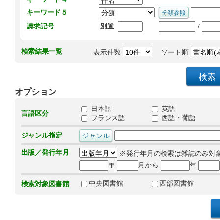
キーワード５
/
請求記号
別置
検索結果一覧
表示件数
ソート順
オプション
日本語
英語
言語区分
フランス語
西語・葡語
ジャンル指定
出版／発行年月
※発行年月の検索は雑誌のみ対
年
月から
年
中央図書館
西部図書館
検索対象図書館