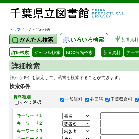
トップページ
> 詳細検索
かんたん検索
いろいろ検索
新着資料
詳細検索
ジャンル検索
NDC分類検索
新着資料
テー
詳細検索
詳細な条件を設定して、蔵書を検索することができます。
検索条件
資料種別
一般資料
外国語
千葉県資料
すべて選択
キーワード１
キーワード２
キーワード３
キーワード４