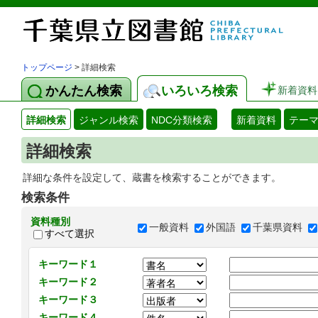
トップページ
> 詳細検索
かんたん検索
いろいろ検索
新着資料
詳細検索
ジャンル検索
NDC分類検索
新着資料
テー
詳細検索
詳細な条件を設定して、蔵書を検索することができます。
検索条件
資料種別
一般資料
外国語
千葉県資料
すべて選択
キーワード１
キーワード２
キーワード３
キーワード４