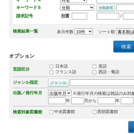
キーワード５
/
請求記号
別置
検索結果一覧
表示件数
ソート順
オプション
日本語
英語
言語区分
フランス語
西語・葡語
ジャンル指定
出版／発行年月
※発行年月の検索は雑誌のみ対
年
月から
年
中央図書館
西部図書館
検索対象図書館