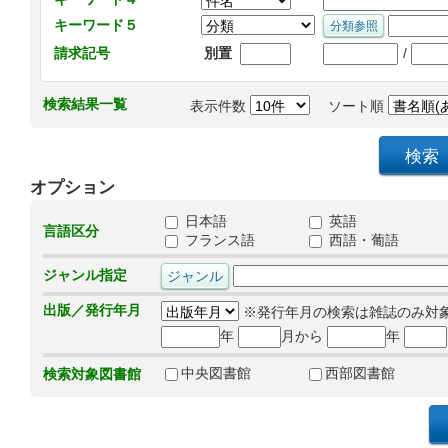
キーワード５
/
請求記号
別置
検索結果一覧
表示件数
ソート順
オプション
日本語
英語
言語区分
フランス語
西語・葡語
ジャンル指定
出版／発行年月
※発行年月の検索は雑誌のみ対
年
月から
年
中央図書館
西部図書館
検索対象図書館