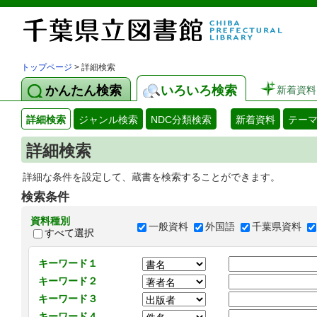
トップページ
> 詳細検索
かんたん検索
いろいろ検索
新着資料
詳細検索
ジャンル検索
NDC分類検索
新着資料
テー
詳細検索
詳細な条件を設定して、蔵書を検索することができます。
検索条件
資料種別
一般資料
外国語
千葉県資料
すべて選択
キーワード１
キーワード２
キーワード３
キーワード４