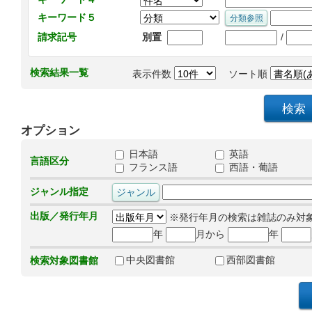
キーワード５
/
請求記号
別置
検索結果一覧
表示件数
ソート順
オプション
日本語
英語
言語区分
フランス語
西語・葡語
ジャンル指定
出版／発行年月
※発行年月の検索は雑誌のみ対
年
月から
年
中央図書館
西部図書館
検索対象図書館