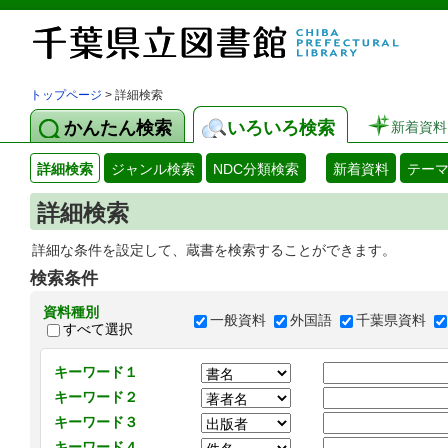
トップページ
> 詳細検索
かんたん検索
いろいろ検索
新着資料
詳細検索
ジャンル検索
NDC分類検索
新着資料
テー
詳細検索
詳細な条件を設定して、蔵書を検索することができます。
検索条件
資料種別
一般資料
外国語
千葉県資料
すべて選択
キーワード１
キーワード２
キーワード３
キーワード４