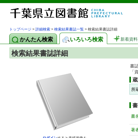
トップページ
>
詳細検索
>
検索結果書誌一覧
> 検索結果書誌詳細
かんたん検索
いろいろ検索
新着資料
検索結果書誌詳細
書
「
蔵
所
書
書
著