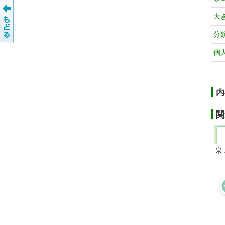
大
分
個
内
関
泉