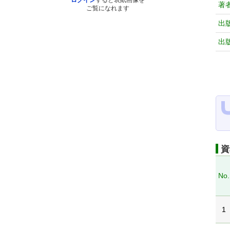
ログイン
すると表紙画像を
著
ご覧になれます
出
出
資
No.
1