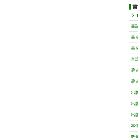
書
タ
書
書
書
言
著
著
出
出
出
本
数