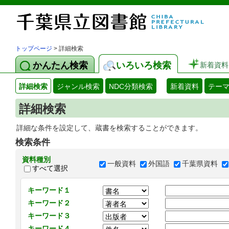
トップページ
> 詳細検索
かんたん検索
いろいろ検索
新着資料
詳細検索
ジャンル検索
NDC分類検索
新着資料
テー
詳細検索
詳細な条件を設定して、蔵書を検索することができます。
検索条件
資料種別
一般資料
外国語
千葉県資料
すべて選択
キーワード１
キーワード２
キーワード３
キーワード４