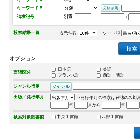
キーワード５
/
請求記号
別置
検索結果一覧
表示件数
ソート順
オプション
日本語
英語
言語区分
フランス語
西語・葡語
ジャンル指定
出版／発行年月
※発行年月の検索は雑誌のみ対
年
月から
年
中央図書館
西部図書館
検索対象図書館