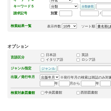
キーワード５
/
請求記号
別置
検索結果一覧
表示件数
ソート順
オプション
日本語
英語
言語区分
イタリア語
ロシア語
ジャンル指定
出版／発行年月
※発行年月の検索は雑誌のみ対
年
月から
年
中央図書館
西部図書館
検索対象図書館