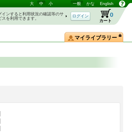
大
中
小
一般
かな
English
0
グインすると利用状況の確認等のサ
ビスを利用できます。
カート
マイライブラリー