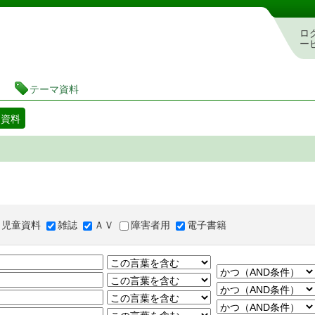
図書館 蔵書検索・予約システム
ロ
ー
テーマ資料
マ資料
児童資料
雑誌
ＡＶ
障害者用
電子書籍