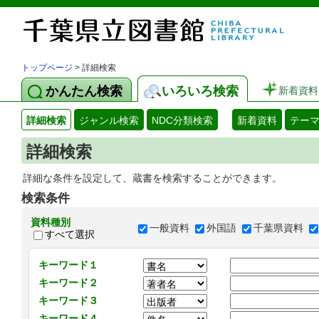
トップページ
> 詳細検索
かんたん検索
いろいろ検索
新着資料
詳細検索
ジャンル検索
NDC分類検索
新着資料
テー
詳細検索
詳細な条件を設定して、蔵書を検索することができます。
検索条件
資料種別
一般資料
外国語
千葉県資料
すべて選択
キーワード１
キーワード２
キーワード３
キーワード４