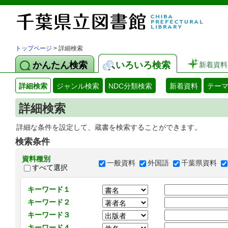
トップページ
> 詳細検索
かんたん検索
いろいろ検索
新着資料
詳細検索
ジャンル検索
NDC分類検索
新着資料
テー
詳細検索
詳細な条件を設定して、蔵書を検索することができます。
検索条件
資料種別
一般資料
外国語
千葉県資料
すべて選択
キーワード１
キーワード２
キーワード３
キーワード４