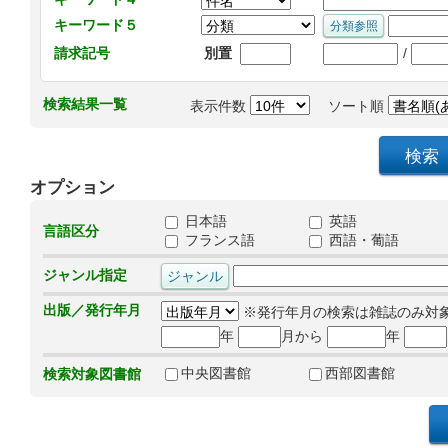
キーワード５
/
請求記号
別置
検索結果一覧
表示件数
ソート順
オプション
日本語
英語
言語区分
フランス語
西語・葡語
ジャンル指定
出版／発行年月
※発行年月の検索は雑誌のみ対
年
月から
年
中央図書館
西部図書館
検索対象図書館