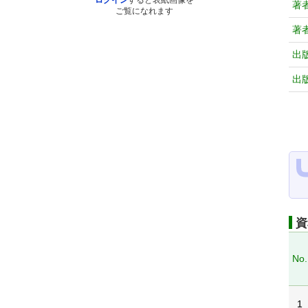
ログイン
すると表紙画像を
著
ご覧になれます
著
出
出
資
No.
1