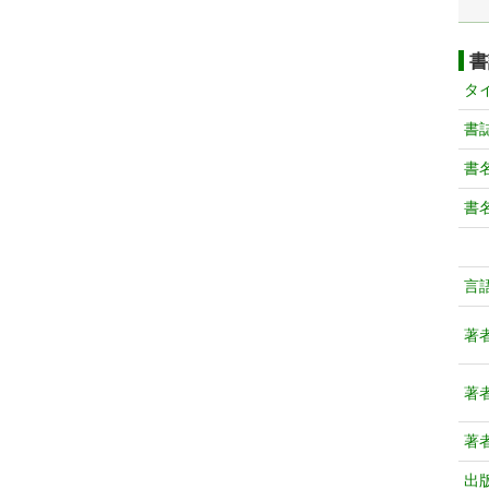
書
タ
書
書
書
言
著
著
著
出