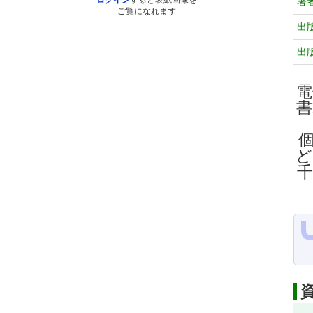
ログイン
すると表紙画像を
著
ご覧になれます
出
出
電
ど