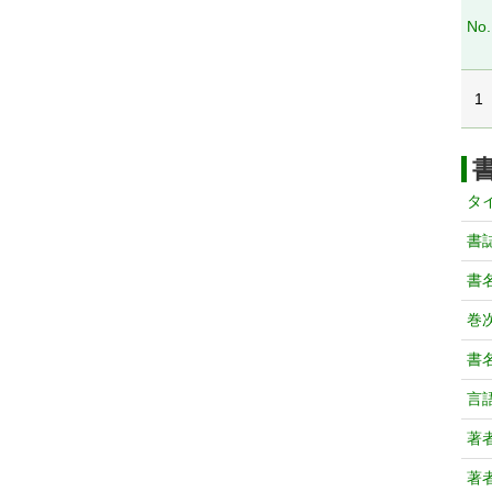
No.
1
タ
書
書
巻次
書
言
著
著