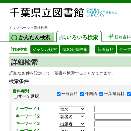
トップページ
> 詳細検索
かんたん検索
いろいろ検索
新着資料
詳細検索
ジャンル検索
NDC分類検索
新着資料
テー
詳細検索
詳細な条件を設定して、蔵書を検索することができます。
検索条件
資料種別
一般資料
外国語
千葉県資料
すべて選択
キーワード１
キーワード２
キーワード３
キーワード４