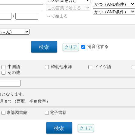
/
～で始まる
清音化する
中国語
韓朝他東洋
ドイツ語
その他
象となります。
月まで（西暦、半角数字）
東部図書館
電子書籍