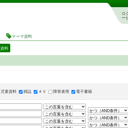
図書館 蔵書検索・予約システム
ロ
ー
テーマ資料
マ資料
児童資料
雑誌
ＡＶ
障害者用
電子書籍