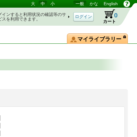
大
中
小
一般
かな
English
0
グインすると利用状況の確認等のサ
ビスを利用できます。
カート
マイライブラリー