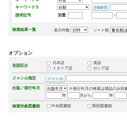
キーワード５
/
請求記号
別置
検索結果一覧
表示件数
ソート順
オプション
日本語
英語
言語区分
イタリア語
ロシア語
ジャンル指定
出版／発行年月
※発行年月の検索は雑誌のみ対
年
月から
年
中央図書館
西部図書館
検索対象図書館