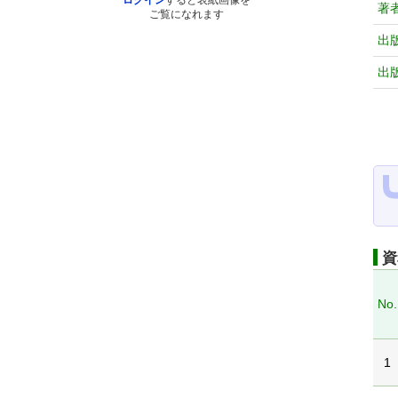
ログイン
すると表紙画像を
著
ご覧になれます
出
出
資
No.
1