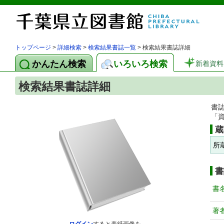
トップページ
>
詳細検索
>
検索結果書誌一覧
> 検索結果書誌詳細
かんたん検索
いろいろ検索
新着資料
検索結果書誌詳細
書
「
蔵
所
書
書
著