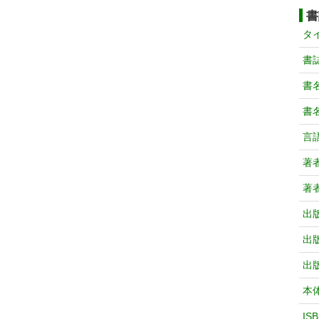
書
タ
書
書
書
言
著
著
出
出
出
本
IS