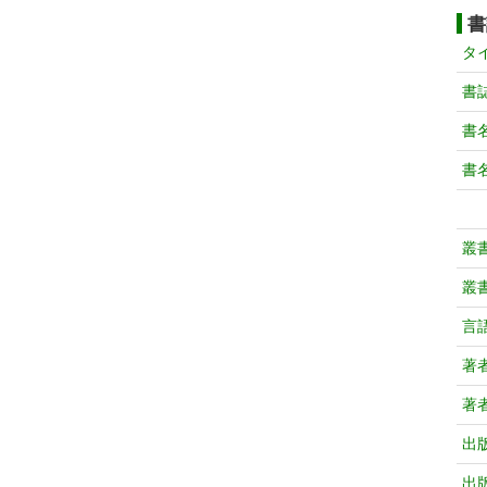
書
タ
書
書
書
叢
叢
言
著
著
出
出