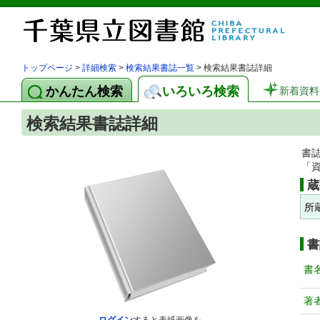
トップページ
>
詳細検索
>
検索結果書誌一覧
> 検索結果書誌詳細
かんたん検索
いろいろ検索
新着資料
検索結果書誌詳細
書
「
蔵
所
書
書
著