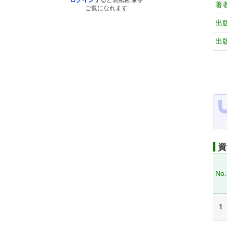
ログイン
すると表紙画像を
著
ご覧になれます
出
出
資
No.
1