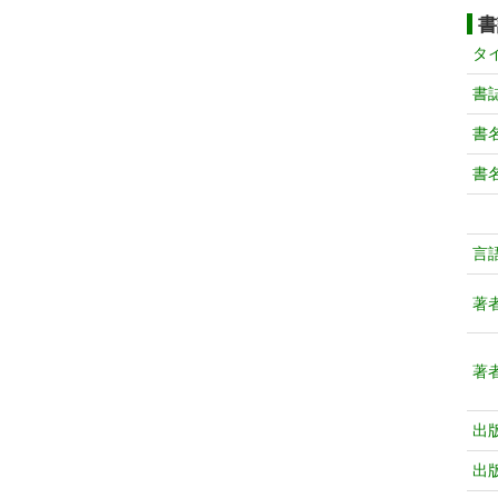
書
タ
書
書
書
言
著
著
出
出