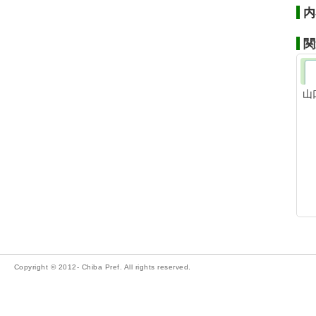
内
関
山
Copyright © 2012- Chiba Pref. All rights reserved.