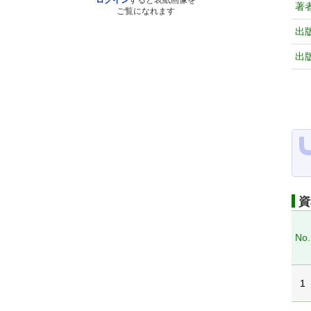
ログイン
すると表紙画像を
著
ご覧になれます
出
出
資
No.
1