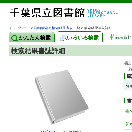
トップページ
>
詳細検索
>
検索結果書誌一覧
> 検索結果書誌詳細
かんたん検索
いろいろ検索
新着資料
検索結果書誌詳細
書
「
蔵
所
書
書
著