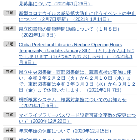
見募集について（2021年1月26日）
新型コロナウイルス感染拡大防止に伴うイベントの中止
について（2月7日更新）（2021年1月14日）
県立図書館の開館時間短縮について（１月８日）
（2021年1月 8日）
Chiba Prefectural Libraries Reduce Opening Hours
Temporarily（Update: January 8th）（としょかんは 5じ
で しまります（1がつ8にちの おしらせ））（2021年1
月 8日）
県立中央図書館・西部図書館は、蔵書点検の実施に伴
い、令和３年２月２日（火）から２月１０日（水）ま
で、東部図書館は令和３年３月３日（水）から３月１２
日（金）まで休館いたします。（2021年1月 7日）
横断検索システム 検索対象館についてのお知らせ
（2021年1月 6日）
マイライブラリーパスワード設定可能文字数の変更につ
いて（2020年12月22日）
年末年始の休館について（2020年12月15日）