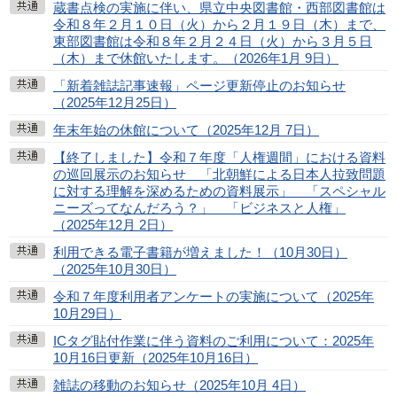
蔵書点検の実施に伴い、県立中央図書館・西部図書館は
令和８年２月１０日（火）から２月１９日（木）まで、
東部図書館は令和８年２月２４日（火）から３月５日
（木）まで休館いたします。（2026年1月 9日）
「新着雑誌記事速報」ページ更新停止のお知らせ
（2025年12月25日）
年末年始の休館について（2025年12月 7日）
【終了しました】令和７年度「人権週間」における資料
の巡回展示のお知らせ 「北朝鮮による日本人拉致問題
に対する理解を深めるための資料展示」 「スペシャル
ニーズってなんだろう？」 「ビジネスと人権」
（2025年12月 2日）
利用できる電子書籍が増えました！（10月30日）
（2025年10月30日）
令和７年度利用者アンケートの実施について（2025年
10月29日）
ICタグ貼付作業に伴う資料のご利用について：2025年
10月16日更新（2025年10月16日）
雑誌の移動のお知らせ（2025年10月 4日）