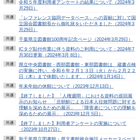
令和５年度利用者アンケートの結果について（2024年3
月29日）
「レファレンス協同データベース」への貢献に対して国
立国会図書館長から御礼状をいただきました（2024年3
月29日）
千葉県立図書館100周年記念ページ（2024年3月29日）
ICタグ貼付作業に伴う資料のご利用について：2024年7
月30日更新（2024年3月 8日）
県立中央図書館・西部図書館・東部図書館は、蔵書点検
の実施に伴い、令和６年２月１３日（火）から２月２２
日（木）まで休館いたします。（2024年1月14日）
年末年始の休館について（2023年12月13日）
【終了しました】 「人権週間」における資料の巡回展
示のお知らせ 「北朝鮮による日本人拉致問題に対する
理解を深めるための展示」 「障害者についての理解を
深めるための展示」（2023年12月 5日）
【終了しました】利用者アンケートの実施について
（2023年10月27日）
新千葉県立図書館・県文書館複合施設メーカースペース