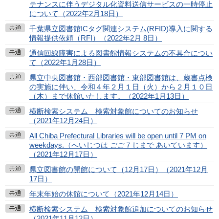
テナンスに伴うデジタル化資料送信サービスの一時停止
について（2022年2月18日）
千葉県立図書館ICタグ関連システム(RFID)導入に関する
情報提供依頼（RFI）（2022年2月 8日）
通信回線障害による図書館情報システムの不具合につい
て（2022年1月28日）
県立中央図書館・西部図書館・東部図書館は、蔵書点検
の実施に伴い、令和４年２月１日（火）から２月１０日
（木）まで休館いたします。（2022年1月13日）
横断検索システム 検索対象館についてのお知らせ
（2021年12月24日）
All Chiba Prefectural Libraries will be open until 7 PM on
weekdays.（へいじつは ごご７じまで あいています）
（2021年12月17日）
県立図書館の開館について（12月17日）（2021年12月
17日）
年末年始の休館について（2021年12月14日）
横断検索システム 検索対象館追加についてのお知らせ
（2021年11月12日）