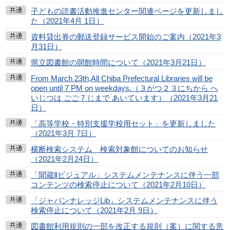
子どもの読書活動推進センター関連ページを更新しまし
た（2021年4月 1日）
資料貸出券の郵送登録サービス開始のご案内（2021年3
月31日）
県立図書館の開館時間について（2021年3月21日）
From March 23th,All Chiba Prefectural Libraries will be
open until 7 PM on weekdays.（３がつ２３にちから へ
いじつは ごご７じまで あいています）（2021年3月21
日）
「高等学校・特別支援学校用セット」を更新しました
（2021年3月 7日）
横断検索システム 検索対象館についてのお知らせ
（2021年2月24日）
「聞蔵Ⅱビジュアル」システムメンテナンスに伴う一部
コンテンツの検索停止について（2021年2月10日）
「ジャパンナレッジLib」システムメンテナンスに伴う
検索停止について（2021年2月 9日）
図書館利用規則の一部を改正する規則（案）に関する意